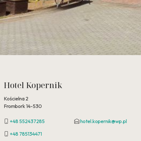
Hotel Kopernik
Kościelna 2
Frombork 14-530
+48 552437285
hotel.kopernik@wp.pl
+48 785134471