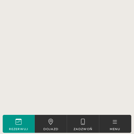
REZERWUJ
DOJAZD
ZADZWOŃ
MENU