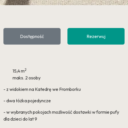
Dostępność
Rezerwuj
2
15,4 m
maks. 2 osoby
- z widokiem na Katedrę we Fromborku
- dwa łóżka pojedyncze
- w wybranych pokojach możliwość dostawki w formie pufy
dla dzieci do lat 9