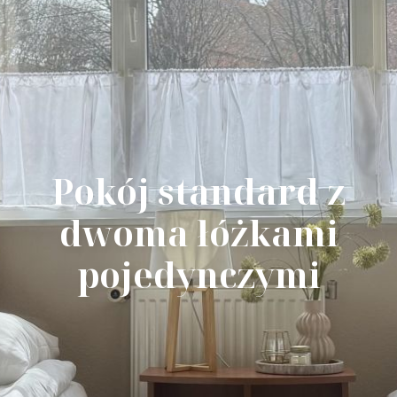
Pokój standard z
dwoma łóżkami
pojedynczymi