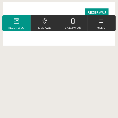
REZERWUJ
REZERWUJ
DOJAZD
ZADZWOŃ
MENU
2
Max. 5
m
Pokój rodzinny plus
Więcej